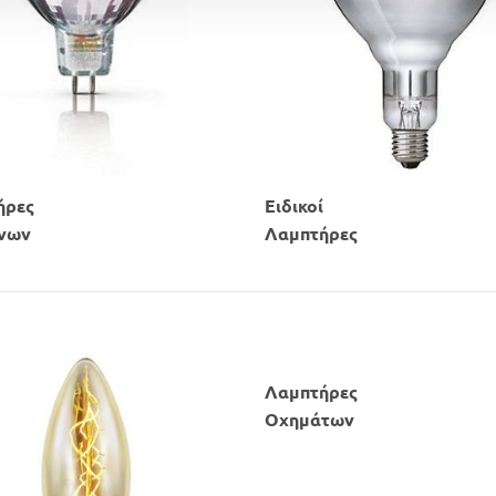
ήρες
Ειδικοί
όνων
​Λαμπτήρες
Λαμπτήρες
​Οχημάτων​