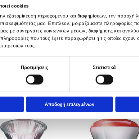
οιεί cookies
την εξατομίκευση περιεχομένου και διαφημίσεων, την παροχή 
 επισκεψιμότητάς μας. Επιπλέον, μοιραζόμαστε πληροφορίες π
ό μας με συνεργάτες κοινωνικών μέσων, διαφήμισης και αναλύσ
 πληροφορίες που τους έχετε παραχωρήσει ή τις οποίες έχουν σ
υπηρεσιών τους.
Προτιμήσεις
Στατιστικά
είς Λαμπτήρες
Συμπαγείς Λαμπτήρες
μού CFLI​
​Φθορισμού CFLNI​
Αποδοχή επιλεγμένων