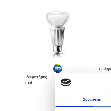
Σωλην
​LED P
Λαμπτήρες
​Led
Συναίνεση