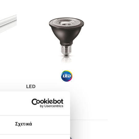
LED
​SPOT​
Σχετικά