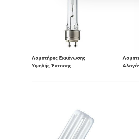
Λαμπτήρες Εκκένωσης
Λαμπτ
​Υψηλής Έντασης​
​Αλογ